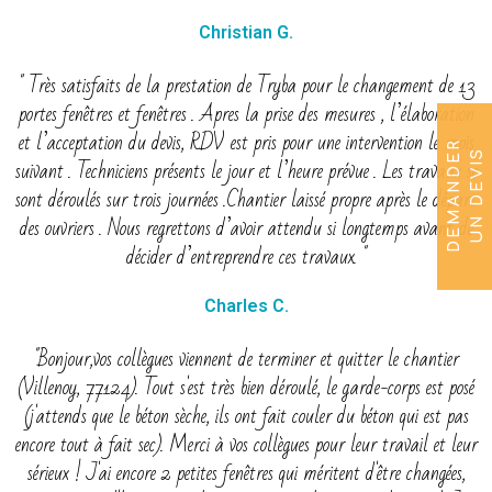
Christian G.
" Très satisfaits de la prestation de Tryba pour le changement de 13
portes fenêtres et fenêtres . Apres la prise des mesures , l’élaboration
et l’acceptation du devis, RDV est pris pour une intervention le mois
D
E
M
A
N
D
E
R
U
N
D
E
V
I
S
suivant . Techniciens présents le jour et l’heure prévue . Les travaux se
sont déroulés sur trois journées .Chantier laissé propre après le départ
des ouvriers . Nous regrettons d’avoir attendu si longtemps avant de
décider d’entreprendre ces travaux. "
Charles C.
"Bonjour,vos collègues viennent de terminer et quitter le chantier
(Villenoy, 77124). Tout s'est très bien déroulé, le garde-corps est posé
(j'attends que le béton sèche, ils ont fait couler du béton qui est pas
encore tout à fait sec). Merci à vos collègues pour leur travail et leur
sérieux ! J'ai encore 2 petites fenêtres qui méritent d'être changées,