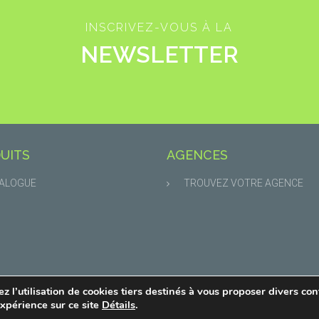
INSCRIVEZ-VOUS À LA
NEWSLETTER
UITS
AGENCES
ALOGUE
TROUVEZ VOTRE AGENCE
z l’utilisation de cookies tiers destinés à vous proposer divers co
expérience sur ce site
Détails
.