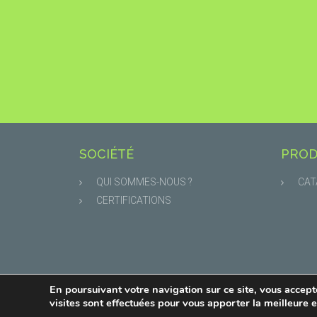
SOCIÉTÉ
PROD
QUI SOMMES-NOUS ?
CAT
CERTIFICATIONS
En poursuivant votre navigation sur ce site, vous accepte
© ECOTHERME 2021 | All rights reserved
visites sont effectuées pour vous apporter la meilleure 