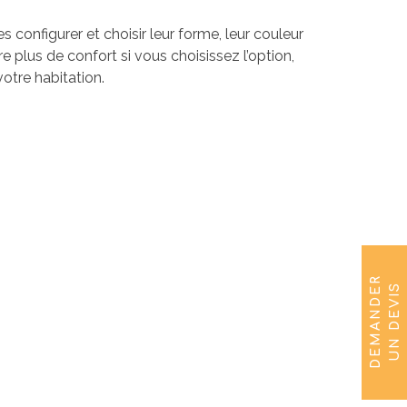
 configurer et choisir leur forme, leur couleur
 plus de confort si vous choisissez l’option,
otre habitation.
D
E
M
A
N
D
E
R
U
N
D
E
V
I
S