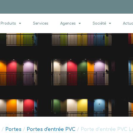
Produits
Services
Agences
Société
Actua
/
Portes
/
Portes d'entrée PVC
/ Porte d’entrée PVC L