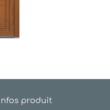
R
infos produit