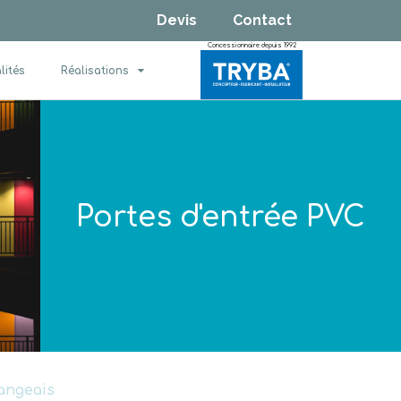
Devis
Contact
Concessionnaire depuis 1992
lités
Réalisations
Portes d'entrée PVC
angeais