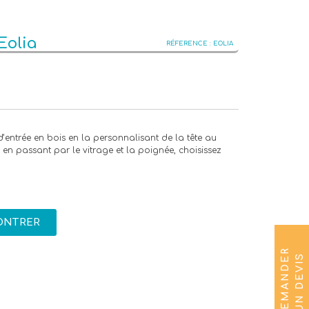
Eolia
EOLIA
d’entrée en bois en la personnalisant de la tête au
 en passant par le vitrage et la poignée, choisissez
ONTRER
D
E
M
A
N
D
E
R
U
N
D
E
V
I
S