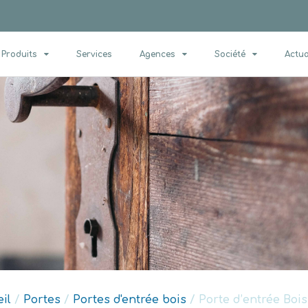
Produits
Services
Agences
Société
Actua
il
/
Portes
/
Portes d'entrée bois
/ Porte d’entrée Bois