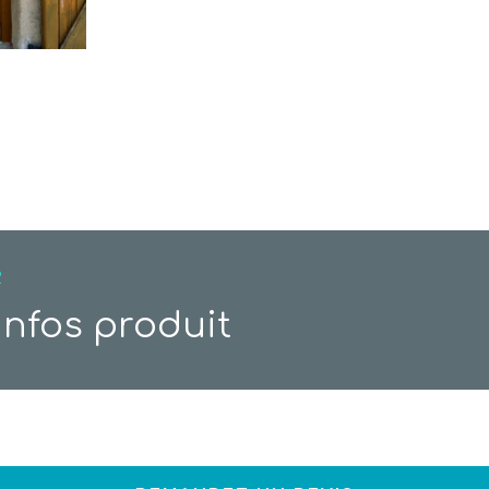
R
infos produit