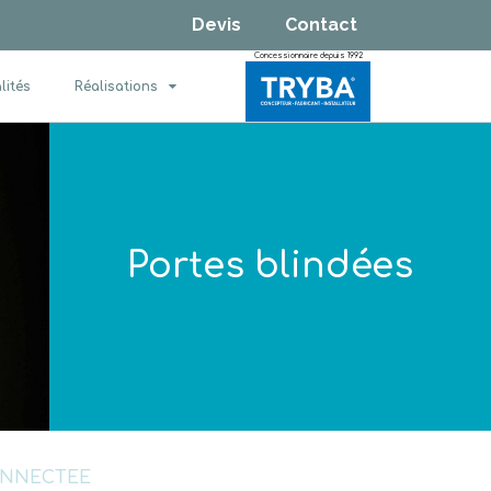
Devis
Contact
Concessionnaire depuis 1992
lités
Réalisations
Portes blindées
CONNECTEE