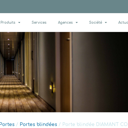
Produits
Services
Agences
Société
Actua
Portes
/
Portes blindées
/ Porte blindée DIAMANT 