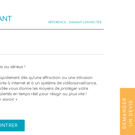
MANT
DIAMANT CONNECTÉE
s au sérieux !
apidement dès qu’une effraction ou une intrusion
rte à internet et à un système de vidéosurveillance,
ctée vous donne les moyens de protéger votre
ertés en temps réel pour réagir au plus vite !
n savoir +
D
E
M
A
N
D
E
R
U
N
D
E
V
I
S
ONTRER