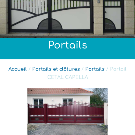
Portails
Accueil
/
Portails et clôtures
/
Portails
/ Portail
CETAL CAPELLA