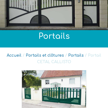
Portails
Accueil
/
Portails et clôtures
/
Portails
/ Portail
CETAL CALLISTO