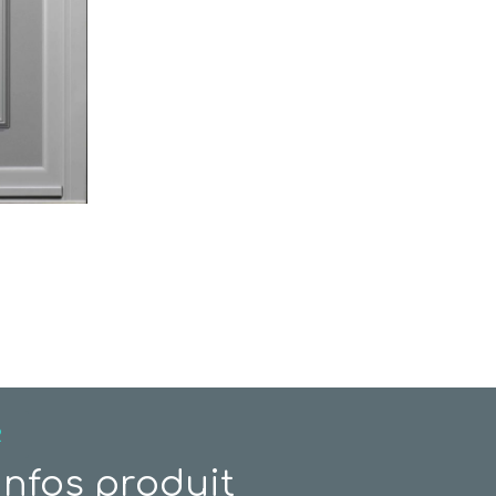
R
infos produit